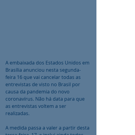
A embaixada dos Estados Unidos em 
Brasília anunciou nesta segunda-
feira 16 que vai cancelar todas as 
entrevistas de visto no Brasil por 
causa da pandemia do novo 
coronavírus. Não há data para que 
as entrevistas voltem a ser 
realizadas.
A medida passa a valer a partir desta 