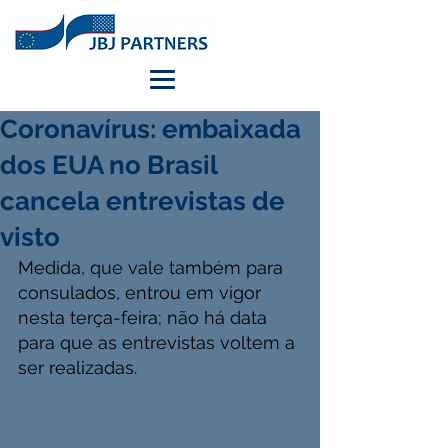
Coronavírus: embaixada
dos EUA no Brasil
cancela entrevistas de
visto
Medida, que vale também para 
consulados, entrou em vigor 
nesta terça-feira; não há data 
para que as entrevistas voltem a 
ser realizadas.