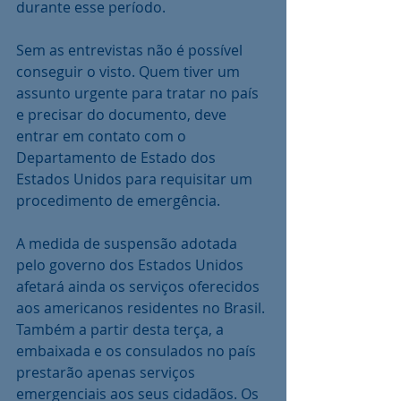
durante esse período.
Sem as entrevistas não é possível 
conseguir o visto. Quem tiver um 
assunto urgente para tratar no país 
e precisar do documento, deve 
entrar em contato com o 
Departamento de Estado dos 
Estados Unidos para requisitar um 
procedimento de emergência.
A medida de suspensão adotada 
pelo governo dos Estados Unidos 
afetará ainda os serviços oferecidos 
aos americanos residentes no Brasil. 
Também a partir desta terça, a 
embaixada e os consulados no país 
prestarão apenas serviços 
emergenciais aos seus cidadãos. Os 