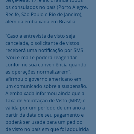
terça-feira, 17, e inclui ainda todos 
os consulados no país (Porto Alegre, 
Recife, São Paulo e Rio de Janeiro), 
além da embaixada em Brasília.
“Caso a entrevista de visto seja 
cancelada, o solicitante de vistos 
receberá uma notificação por SMS 
e/ou e-mail e poderá reagendar 
conforme sua conveniência quando 
as operações normalizarem”, 
afirmou o governo americano em 
um comunicado sobre a suspensão. 
A embaixada informou ainda que a 
Taxa de Solicitação de Visto (MRV) é 
válida por um período de um ano a 
partir da data de seu pagamento e 
poderá ser usada para um pedido 
de visto no país em que foi adquirida 