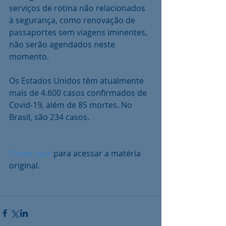
serviços de rotina não relacionados 
à segurança, como renovação de 
passaportes sem viagens iminentes, 
não serão agendados neste 
momento.
Os Estados Unidos têm atualmente 
mais de 4.600 casos confirmados de 
Covid-19, além de 85 mortes. No 
Brasil, são 234 casos.
Clique aqui
 para acessar a matéria 
original. 