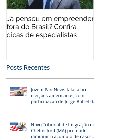
Já pensou em empreender
EUA 'levam' br
fora do Brasil? Confira
mais qualifica
dicas de especialistas
Posts Recentes
Jovem Pan News fala sobre
eleições americanas, com
participação de Jorge Botrel da
JBJ Partners
Novo Tribunal de Imigração em
Chelmsford (MA) pretende
diminuir o acúmulo de casos