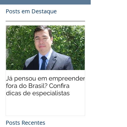
Posts em Destaque
Já pensou em empreender
EUA 'levam' br
fora do Brasil? Confira
mais qualifica
dicas de especialistas
Posts Recentes