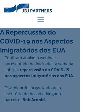
A Repercussão do
COVID-19 nos Aspectos
Imigratórios dos EUA
Confiram abaixo o webinar 
apresentado no início desta semana 
sobre a 
repercussão do COVID-19 
nos aspectos imigratórios dos EUA. 
O webinar foi organizado pelo 
escritório do nosso advogado 
parceiro, 
Bob Arnold.