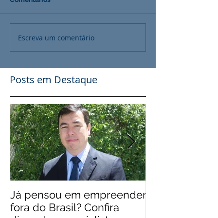
Escreva um comentário
Posts em Destaque
Já pensou em empreender
EUA 'levam' br
fora do Brasil? Confira
mais qualifica