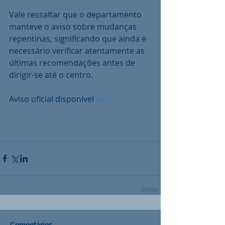
Vale ressaltar que o departamento 
manteve o aviso sobre mudanças 
repentinas, significando que ainda é 
necessário verificar atentamente as 
últimas recomendações antes de 
dirigir-se até o centro.
Aviso oficial disponível 
aqui
Comentários