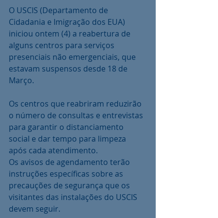
O USCIS (Departamento de 
Cidadania e Imigração dos EUA) 
iniciou ontem (4) a reabertura de 
alguns centros para serviços 
presenciais não emergenciais, que 
estavam suspensos desde 18 de 
Março. 
Os centros que reabriram reduzirão 
o número de consultas e entrevistas 
para garantir o distanciamento 
social e dar tempo para limpeza 
após cada atendimento. 
Os avisos de agendamento terão 
instruções específicas sobre as 
precauções de segurança que os 
visitantes das instalações do USCIS 
devem seguir. 