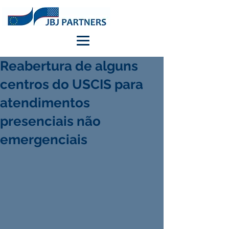
Reabertura de alguns
centros do USCIS para
atendimentos
presenciais não
emergenciais