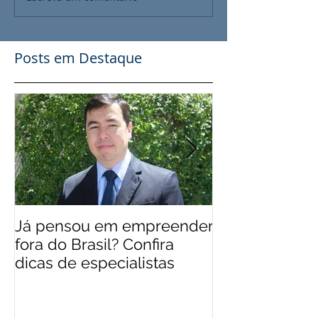
Posts em Destaque
Já pensou em empreender
EUA 'levam' br
fora do Brasil? Confira
mais qualifica
dicas de especialistas