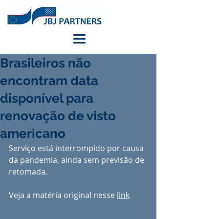
Brasileiros não
encontram data
disponível para
renovação de visto
americano
Serviço está interrompido por causa 
da pandemia, ainda sem previsão de 
retomada.
Veja a matéria original nesse 
link