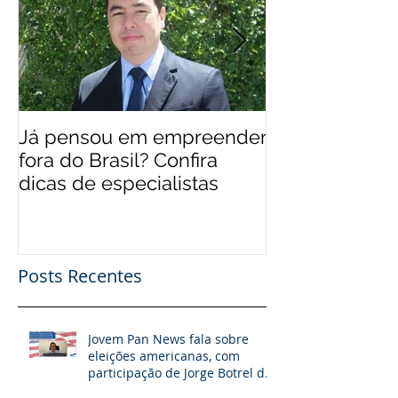
Já pensou em empreender
EUA 'levam' br
fora do Brasil? Confira
mais qualifica
dicas de especialistas
Posts Recentes
Jovem Pan News fala sobre
eleições americanas, com
participação de Jorge Botrel da
JBJ Partners