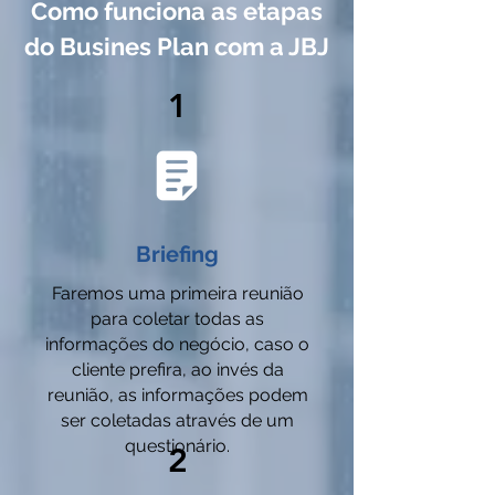
Como funciona as etapas
do Busines Plan com a JBJ
1
Briefing
Faremos uma primeira reunião
para coletar todas as
informações do negócio, caso o
cliente prefira, ao invés da
reunião, as informações podem
ser coletadas através de um
questionário.
2