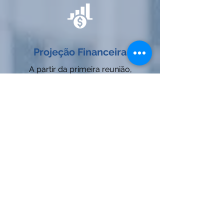
Projeção Financeira
A partir da primeira reunião,
teremos mais informações para
dar início a modelagem
financeira. Até sua aprovação,
essa primeira etapa leva de uma
a duas semanas.
3
Revisão
Oferecemos revisões ilimitadas