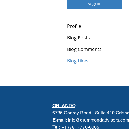
Seguir
Profile
Blog Posts
Blog Comments
Blog Likes
ORLANDO
6735 Conroy Road - Suite 419 Orlan
E-mail:
info@drummondadvisors.com
Tel:
+1 (781) 770-0005