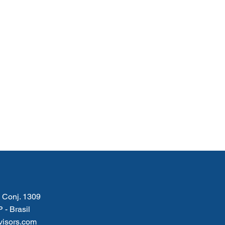
- Conj. 1309
P -
Brasil
isors.com