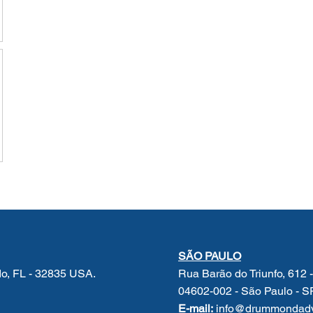
SÃO PAULO
do, FL - 32835 USA.
Rua Barão do Triunfo, 612 
04602-002 - São Paulo - S
E-mail:
info@drummondadv