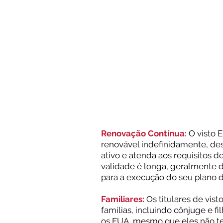
Renovação Contínua:
O visto 
renovável indefinidamente, de
ativo e atenda aos requisitos d
validade é longa, geralmente d
para a execução do seu plano 
Familiares:
Os titulares de vist
famílias, incluindo cônjuge e f
os EUA, mesmo que eles não t