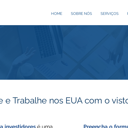
HOME
SOBRE NÓS
SERVIÇOS
 e Trabalhe nos EUA com o vist
a investidores
é uma
Preencha o form