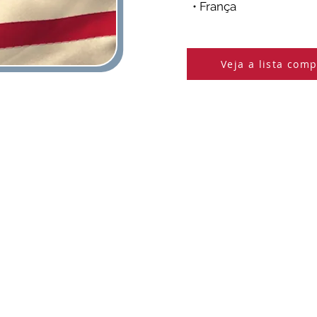
• França
Veja a lista comp