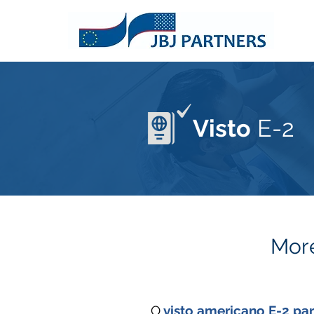
Visto
E-2
More
O
visto americano E-2 par