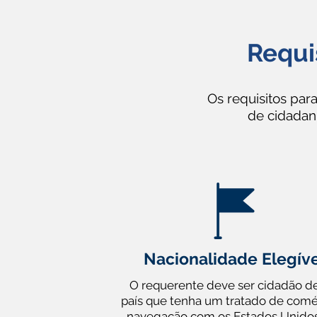
Requis
Os requisitos par
de cidadani
Nacionalidade Elegív
O requerente deve ser cidadão d
país que tenha um tratado de comé
navegação com os Estados Unido