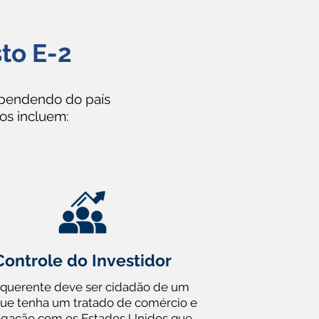
sto E-2
dependendo do país
ios incluem:
Controle do Investidor
equerente deve ser cidadão de um
que tenha um tratado de comércio e
gação com os Estados Unidos que