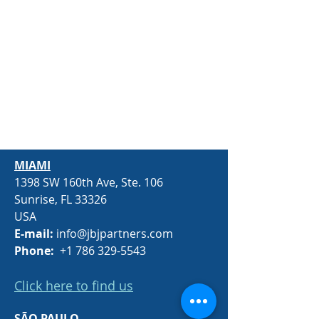
MIAMI
1398 SW 160th Ave, Ste. 106
Sunrise, FL 33326​
USA
E-mail:
info@jbjpartners.com
Phone:
+1 786 329-5543
Click here to find us
SÃO PAULO