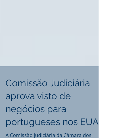
Comissão Judiciária
aprova visto de
negócios para
portugueses nos EUA