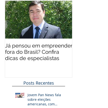
Já pensou em empreender
EUA 'levam' br
fora do Brasil? Confira
mais qualifica
dicas de especialistas
Posts Recentes
Jovem Pan News fala