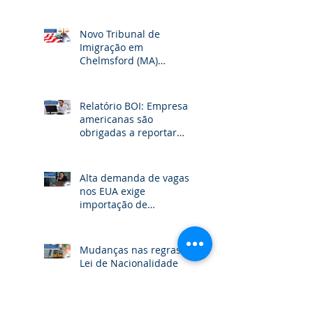
sobre eleições
americanas, com
participação de Jorge
Botrel da JBJ Partners
Novo Tribunal de
Imigração em
Chelmsford (MA)
pretende diminuir o
acúmulo de casos na
fronteira dos EUA
Relatório BOI: Empresas
americanas são
obrigadas a reportar
informações sobre seus
beneficiários
Alta demanda de vagas
nos EUA exige
importação de
profissionais
qualificados
Mudanças nas regras da
Lei de Nacionalidade
Portuguesa podem