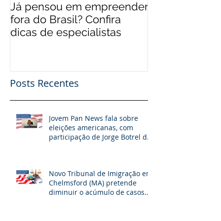
Já pensou em empreender
EUA 'levam' br
fora do Brasil? Confira
mais qualifica
dicas de especialistas
Posts Recentes
Jovem Pan News fala sobre
eleições americanas, com
participação de Jorge Botrel da
JBJ Partners
Novo Tribunal de Imigração em
Chelmsford (MA) pretende
diminuir o acúmulo de casos
na fronteira dos EUA