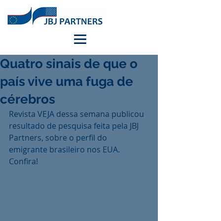
Quatro sinais de que o
país vive uma fuga de
cérebros
Revista VEJA dessa semana publicou 
resultado de pesquisa feita pela JBJ 
Partners, sobre o perfil do 
emigrante brasileiro nos EUA. 
Confira!