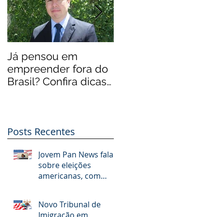
..
Já pensou em
EUA 'levam'
empreender fora do
brasileiros mais
Brasil? Confira dicas
qualificados
de especialistas
Posts Recentes
Jovem Pan News fala
sobre eleições
americanas, com
participação de Jorge
Botrel da JBJ Partners
Novo Tribunal de
Imigração em