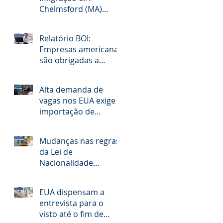
Chelmsford (MA)
pretende diminuir o
acúmulo de casos na
Relatório BOI:
fronteira dos EUA
Empresas americanas
são obrigadas a
reportar informações
sobre seus
Alta demanda de
beneficiários
vagas nos EUA exige
importação de
profissionais
qualificados
Mudanças nas regras
da Lei de
Nacionalidade
Portuguesa podem
agilizar processos de
EUA dispensam a
cidadania e beneficiar
entrevista para o
milhares de
visto até o fim de
brasileiros