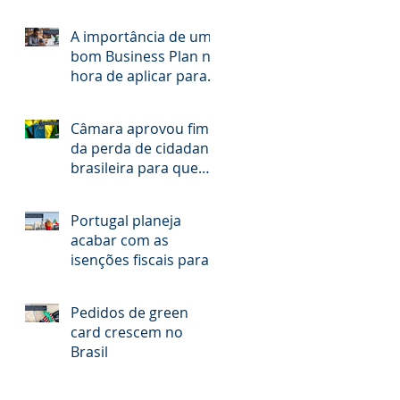
2024
A importância de um
bom Business Plan na
hora de aplicar para o
visto americano de
investidor E-2.
Câmara aprovou fim
da perda de cidadania
brasileira para quem
adquirir outra
nacionalidade
Portugal planeja
acabar com as
isenções fiscais para
estrangeiros
Pedidos de green
card crescem no
Brasil