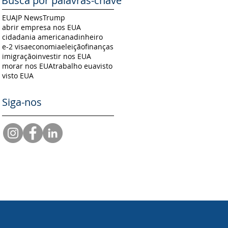
Busca por palavras-chave
EUA
JP News
Trump
abrir empresa nos EUA
cidadania americana
dinheiro
e-2 visa
economia
eleição
finanças
imigração
investir nos EUA
morar nos EUA
trabalho eua
visto
visto EUA
Siga-nos