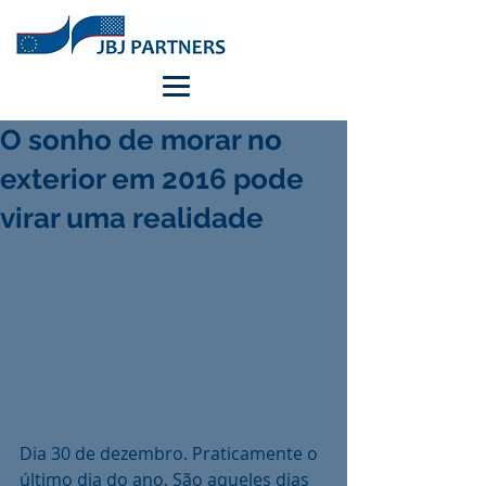
O sonho de morar no
exterior em 2016 pode
virar uma realidade
Dia 30 de dezembro. Praticamente o 
último dia do ano. São aqueles dias 