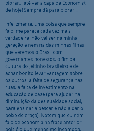
piorar... até ver a capa da Economist 
de hoje! Sempre dá para piorar...
Infelizmente, uma coisa que sempre 
falo, me parece cada vez mais 
verdadeira: não vai ser na minha 
geração e nem na das minhas filhas, 
que veremos o Brasil com 
governantes honestos, o fim da 
cultura do jeitinho brasileiro e de 
achar bonito levar vantagem sobre 
os outros, a falta de segurança nas 
ruas, a falta de investimento na 
educação de base (para ajudar na 
diminuição da desigualdade social, 
para ensinar a pescar e não a dar o 
peixe de graça). Notem que eu nem 
falo de economia na frase anterior, 
pois é o que menos me incomoda... 