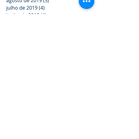
agosto de 2019
(5)
5 posts
julho de 2019
(4)
4 posts
junho de 2019
(4)
4 posts
maio de 2019
(4)
4 posts
abril de 2019
(3)
3 posts
Siga-
nos