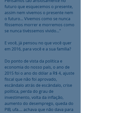
Pensamos tão ansiosamente no 
futuro que esquecemos o presente, 
assim nem vivemos o presente nem 
o futuro... Vivemos como se nunca 
fôssemos morrer e morremos como 
se nunca tivéssemos vivido..."
E você, já pensou no que você quer 
em 2016, para você e a sua família?
Do ponto de vista da política e 
economia do nosso país, o ano de 
2015 foi o ano do dólar a R$ 4, ajuste 
fiscal que não foi aprovado, 
escândalo atrás de escândalo, crise 
política, perda do grau de 
investimento, volta da inflação, 
aumento do desemprego, queda do 
PIB, ufa.... achava que não dava para 