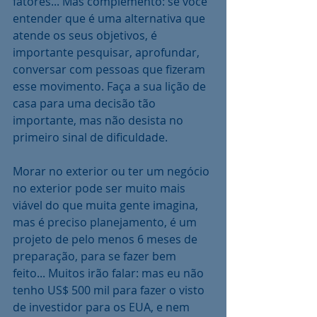
fatores... Mas complemento: se você 
entender que é uma alternativa que 
atende os seus objetivos, é 
importante pesquisar, aprofundar, 
conversar com pessoas que fizeram 
esse movimento. Faça a sua lição de 
casa para uma decisão tão 
importante, mas não desista no 
primeiro sinal de dificuldade.
Morar no exterior ou ter um negócio 
no exterior pode ser muito mais 
viável do que muita gente imagina, 
mas é preciso planejamento, é um 
projeto de pelo menos 6 meses de 
preparação, para se fazer bem 
feito... Muitos irão falar: mas eu não 
tenho US$ 500 mil para fazer o visto 
de investidor para os EUA, e nem 