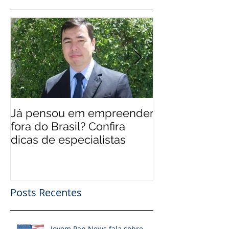
Já pensou em empreender
EUA 'levam' br
fora do Brasil? Confira
mais qualifica
dicas de especialistas
Posts Recentes
Jovem Pan News fala sobre