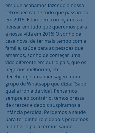
em que acabamos fazendo a nossa 
retrospectiva de tudo que passamos 
em 2015. E também começamos a 
pensar em tudo que queremos para 
a nossa vida em 2016! O sonho da 
casa nova, de ter mais tempo com a 
família, saúde para as pessoas que 
amamos, sonho de começar uma 
vida diferente em outro país, que os 
negócios melhorem, etc.
Recebi hoje uma mensagem num 
grupo de Whatsapp que dizia: "Sabe 
qual a ironia da vida? Pensamos 
sempre ao contrário, temos pressa 
de crescer e depois suspiramos a 
infância perdida. Perdemos a saúde 
para ter dinheiro e depois perdemos 
o dinheiro para termos saúde... 