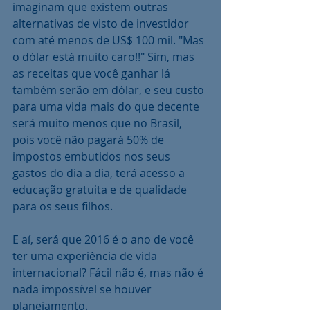
imaginam que existem outras 
alternativas de visto de investidor 
com até menos de US$ 100 mil. "Mas 
o dólar está muito caro!!" Sim, mas 
as receitas que você ganhar lá 
também serão em dólar, e seu custo 
para uma vida mais do que decente 
será muito menos que no Brasil, 
pois você não pagará 50% de 
impostos embutidos nos seus 
gastos do dia a dia, terá acesso a 
educação gratuita e de qualidade 
para os seus filhos.
E aí, será que 2016 é o ano de você 
ter uma experiência de vida 
internacional? Fácil não é, mas não é 
nada impossível se houver 
planejamento.