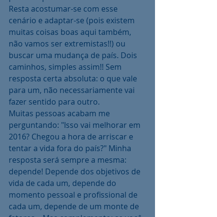
Resta acostumar-se com esse 
cenário e adaptar-se (pois existem 
muitas coisas boas aqui também, 
não vamos ser extremistas!!) ou 
buscar uma mudança de país. Dois 
caminhos, simples assim!! Sem 
resposta certa absoluta: o que vale 
para um, não necessariamente vai 
fazer sentido para outro.
Muitas pessoas acabam me 
perguntando: "Isso vai melhorar em 
2016? Chegou a hora de arriscar e 
tentar a vida fora do país?" Minha 
resposta será sempre a mesma: 
depende! Depende dos objetivos de 
vida de cada um, depende do 
momento pessoal e profissional de 
cada um, depende de um monte de 