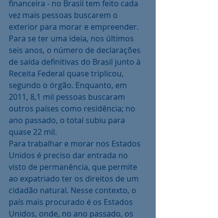
financeira - no Brasil tem feito cada 
vez mais pessoas buscarem o 
exterior para morar e empreender. 
Para se ter uma ideia, nos últimos 
seis anos, o número de declarações 
de saída definitivas do Brasil junto à 
Receita Federal quase triplicou, 
segundo o órgão. Enquanto, em 
2011, 8,1 mil pessoas buscaram 
outros países como residência; no 
ano passado, o total subiu para 
quase 22 mil.
Para trabalhar e morar nos Estados 
Unidos é preciso dar entrada no 
visto de permanência, que permite 
ao expatriado ter os direitos de um 
cidadão natural. Nesse contexto, o 
país mais procurado é os Estados 
Unidos, onde, no ano passado, os 