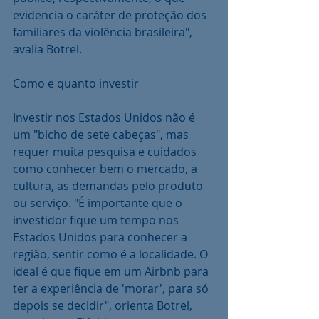
evidencia o caráter de proteção dos 
familiares da violência brasileira", 
avalia Botrel.
Como e quanto investir
Investir nos Estados Unidos não é 
um "bicho de sete cabeças", mas 
requer muita pesquisa e cuidados 
como conhecer bem o mercado, a 
cultura, as demandas pelo produto 
ou serviço. "É importante que o 
investidor fique um tempo nos 
Estados Unidos para conhecer a 
região, sentir como é a localidade. O 
ideal é que fique em um Airbnb para 
ter a experiência de 'morar', para só 
depois se decidir", orienta Botrel, 