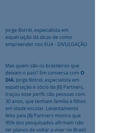
Jorge Botrel, especialista em 
expatriação dá dicas de como 
empreender nos EUA - DIVULGAÇÃO
Mas quem são os brasileiros que 
deixam o país? Em conversa com 
O 
DIA
, Jorge Botrel, especialista em 
expatriação e sócio da JBJ Partners, 
traçou esse perfil: são pessoas com 
30 anos, que tenham família e filhos 
em idade escolar. Levantamento 
feito pela JBJ Partners mostra que 
95% dos pesquisados afirmam não 
ter planos de voltar a viver no Brasil 