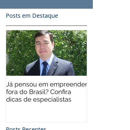
Posts em Destaque
Já pensou em empreender
EUA 'levam' br
fora do Brasil? Confira
mais qualifica
dicas de especialistas
Posts Recentes