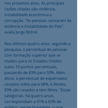
nos próximos anos. As principais 
razões citadas são violência, 
instabilidade econômica e 
corrupção. "As pessoas cansaram da 
violência e instabilidade do País", 
avalia Jorge Botrel.
Nos últimos quatro anos, segundo a 
pesquisa, o percentual de pessoas 
com formação superior que se 
mudou para os Estados Unidos 
subiu 10 pontos percentuais, 
passando de 83% para 93%. Além 
disso, o percentual de expatriados 
casados subiu para 68%, e destes, 
83% são casados e têm filhos. "Essas 
categorias, há quatro anos, 
correspondiam a 41% e 63% do 
público, respectivamente, o que 