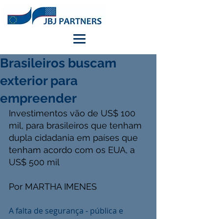
Brasileiros buscam
exterior para
empreender
Investimentos vão de US$ 100 
mil, para brasileiros que tenham 
dupla cidadania em países que 
tenham acordo com os EUA, a 
US$ 500 mil
Por MARTHA IMENES
A falta de segurança - pública e 