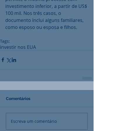
investimento inferior, a partir de US$ 
100 mil. Nos três casos, o 
documento inclui alguns familiares, 
como esposo ou esposa e filhos.
Tags:
investir nos EUA
Comentários
Escreva um comentário