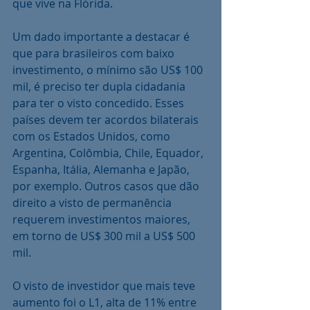
que vive na Flórida.
Um dado importante a destacar é 
que para brasileiros com baixo 
investimento, o mínimo são US$ 100 
mil, é preciso ter dupla cidadania 
para ter o visto concedido. Esses 
países devem ter acordos bilaterais 
com os Estados Unidos, como 
Argentina, Colômbia, Chile, Equador, 
Espanha, Itália, Alemanha e Japão, 
por exemplo. Outros casos que dão 
direito a visto de permanência 
requerem investimentos maiores, 
em torno de US$ 300 mil a US$ 500 
mil.
O visto de investidor que mais teve 
aumento foi o L1, alta de 11% entre 