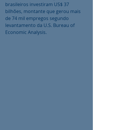
brasileiros investiram US$ 37 
bilhões, montante que gerou mais 
de 74 mil empregos segundo 
levantamento da U.S. Bureau of 
Economic Analysis.