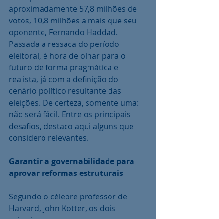
aproximadamente 57,8 milhões de 
votos, 10,8 milhões a mais que seu 
oponente, Fernando Haddad. 
Passada a ressaca do período 
eleitoral, é hora de olhar para o 
futuro de forma pragmática e 
realista, já com a definição do 
cenário político resultante das 
eleições. De certeza, somente uma: 
não será fácil. Entre os principais 
desafios, destaco aqui alguns que 
considero relevantes.
Garantir a governabilidade para 
aprovar reformas estruturais
Segundo o célebre professor de 
Harvard, John Kotter, os dois 