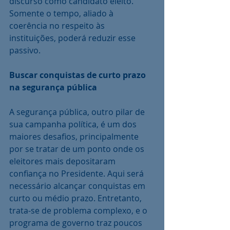
discurso como candidato eleito. 
Somente o tempo, aliado à 
coerência no respeito às 
instituições, poderá reduzir esse 
passivo.
Buscar conquistas de curto prazo 
na segurança pública
A segurança pública, outro pilar de 
sua campanha política, é um dos 
maiores desafios, principalmente 
por se tratar de um ponto onde os 
eleitores mais depositaram 
confiança no Presidente. Aqui será 
necessário alcançar conquistas em 
curto ou médio prazo. Entretanto, 
trata-se de problema complexo, e o 
programa de governo traz poucos 