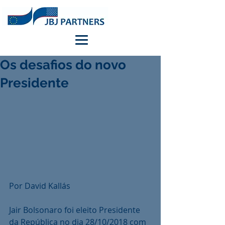
Os desafios do novo
Presidente
Por David Kallás
Jair Bolsonaro foi eleito Presidente 
da República no dia 28/10/2018 com 