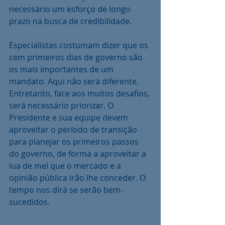
necessário um esforço de longo 
prazo na busca de credibilidade.
Especialistas costumam dizer que os 
cem primeiros dias de governo são 
os mais importantes de um 
mandato. Aqui não será diferente. 
Entretanto, face aos muitos desafios, 
será necessário priorizar. O 
Presidente e sua equipe devem 
aproveitar o período de transição 
para planejar os primeiros passos 
do governo, de forma a aproveitar a 
lua de mel que o mercado e a 
opinião pública irão lhe conceder. O 
tempo nos dirá se serão bem-
sucedidos.