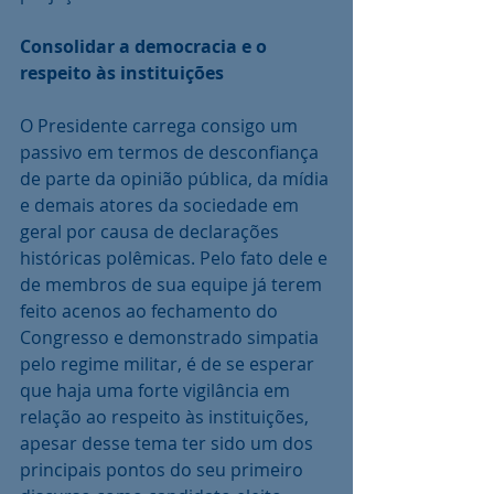
Consolidar a democracia e o 
respeito às instituições
O Presidente carrega consigo um 
passivo em termos de desconfiança 
de parte da opinião pública, da mídia 
e demais atores da sociedade em 
geral por causa de declarações 
históricas polêmicas. Pelo fato dele e 
de membros de sua equipe já terem 
feito acenos ao fechamento do 
Congresso e demonstrado simpatia 
pelo regime militar, é de se esperar 
que haja uma forte vigilância em 
relação ao respeito às instituições, 
apesar desse tema ter sido um dos 
principais pontos do seu primeiro 