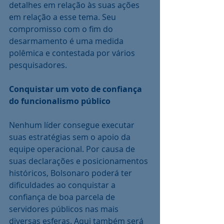
detalhes em relação às suas ações 
em relação a esse tema. Seu 
compromisso com o fim do 
desarmamento é uma medida 
polêmica e contestada por vários 
pesquisadores.
Conquistar um voto de confiança 
do funcionalismo público
Nenhum líder consegue executar 
suas estratégias sem o apoio da 
equipe operacional. Por causa de 
suas declarações e posicionamentos 
históricos, Bolsonaro poderá ter 
dificuldades ao conquistar a 
confiança de boa parcela de 
servidores públicos nas mais 
diversas esferas. Aqui também será 