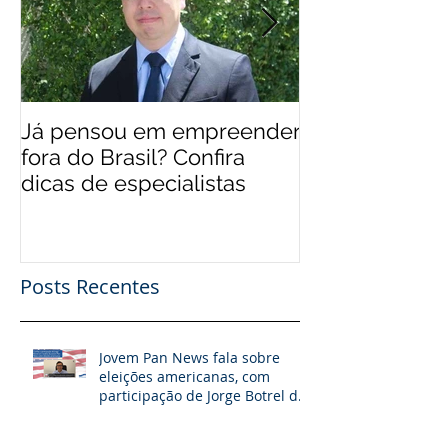
Já pensou em empreender
EUA 'levam' br
fora do Brasil? Confira
mais qualifica
dicas de especialistas
Posts Recentes
Jovem Pan News fala sobre
eleições americanas, com
participação de Jorge Botrel da
JBJ Partners