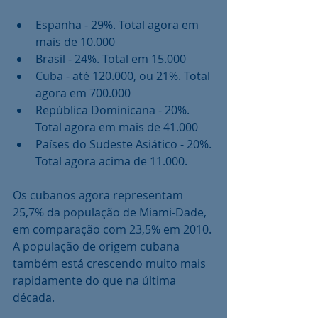
Espanha - 29%. Total agora em 
mais de 10.000  
Brasil - 24%. Total em 15.000  
Cuba - até 120.000, ou 21%. Total 
agora em 700.000  
República Dominicana - 20%. 
Total agora em mais de 41.000  
Países do Sudeste Asiático - 20%. 
Total agora acima de 11.000. 
Os cubanos agora representam 
25,7% da população de Miami-Dade, 
em comparação com 23,5% em 2010. 
A população de origem cubana 
também está crescendo muito mais 
rapidamente do que na última 
década.