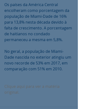
Os países da América Central 
encolheram como porcentagem da 
população de Miami-Dade de 16% 
para 13,8% nesta década devido à 
falta de crescimento. A porcentagem 
de haitianos no condado 
permaneceu a mesma em 5,8%.
No geral, a população de Miami-
Dade nascida no exterior atingiu um 
novo recorde de 53% em 2017, em 
comparação com 51% em 2010.
Clique aqui para ver a matéria 
original.