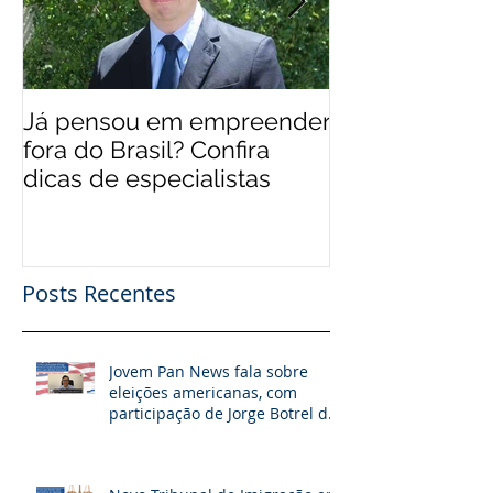
Já pensou em empreender
EUA 'levam' br
fora do Brasil? Confira
mais qualifica
dicas de especialistas
Posts Recentes
Jovem Pan News fala sobre
eleições americanas, com
participação de Jorge Botrel da
JBJ Partners