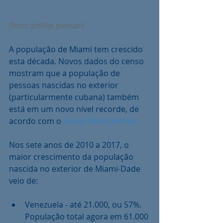
(foto: phillip pessar)
A população de Miami tem crescido 
esta década. Novos dados do censo 
mostram que a população de 
pessoas nascidas no exterior 
(particularmente cubana) também 
está em um novo nível recorde, de 
acordo com o 
jornal Miami Herald.
Nos sete anos de 2010 a 2017, o 
maior crescimento da população 
nascida no exterior de Miami-Dade 
veio de:
Venezuela - até 21.000, ou 57%. 
População total agora em 61.000 