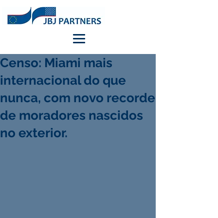
Censo: Miami mais
internacional do que
nunca, com novo recorde
de moradores nascidos
no exterior.