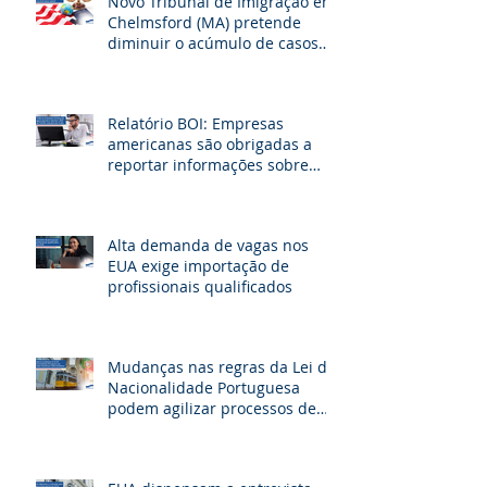
Novo Tribunal de Imigração em
Chelmsford (MA) pretende
diminuir o acúmulo de casos
na fronteira dos EUA
Relatório BOI: Empresas
americanas são obrigadas a
reportar informações sobre
seus beneficiários
Alta demanda de vagas nos
EUA exige importação de
profissionais qualificados
Mudanças nas regras da Lei de
Nacionalidade Portuguesa
podem agilizar processos de
cidadania e beneficiar milhares
de brasileiros