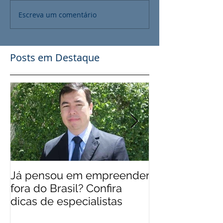
Escreva um comentário
Posts em Destaque
Já pensou em empreender
EUA 'levam' br
fora do Brasil? Confira
mais qualifica
dicas de especialistas